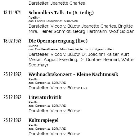
Darsteller: Jeanette Charles
13.11.1974
Schmollers Talk-In (6-teilig)
Realfilm
aus: Loriots Telecabinet, SDR/ARD
Darsteller: Vicco v. Bülow, Jeanette Charles, Brigitte
Mira, Heiner Schmidt, Georg Hartmann, Wolf Goldan
18.02.1973
Die Opernsprengung (live)
Bühne
aus: Cuvillés-Theater, München; leider nicht mitgeschnitten
Darsteller: Vicco v. Bülow, Dr. Joachim Kaiser, Kurt
Meisel, August Everding, Dr. Günther Rennert, Walter
Sedlmayr
25.12.1972
Weihnachtskonzert - Kleine Nachtmusik
Realfilm
aus: Cartoon 21, SDR/ARD
Darsteller: Vicco v. Bülow u.a.
25.12.1972
Literaturkritik
Realfilm
aus: Cartoon 21, SDR/ARD
Darsteller: Vicco v. Bülow
25.12.1972
Kulturspiegel
Realfilm
aus: Cartoon 21, SDR/ARD
Darsteller: Vicco v. Bülow