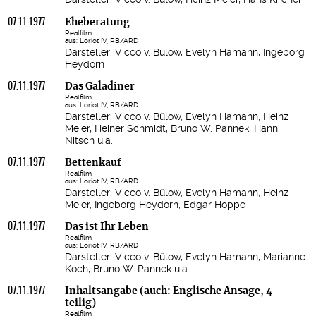
07.11.1977
Eheberatung
Realfilm
aus: Loriot IV, RB/ARD
Darsteller: Vicco v. Bülow, Evelyn Hamann, Ingeborg
Heydorn
07.11.1977
Das Galadiner
Realfilm
aus: Loriot IV, RB/ARD
Darsteller: Vicco v. Bülow, Evelyn Hamann, Heinz
Meier, Heiner Schmidt, Bruno W. Pannek, Hanni
Nitsch u.a.
07.11.1977
Bettenkauf
Realfilm
aus: Loriot IV, RB/ARD
Darsteller: Vicco v. Bülow, Evelyn Hamann, Heinz
Meier, Ingeborg Heydorn, Edgar Hoppe
07.11.1977
Das ist Ihr Leben
Realfilm
aus: Loriot IV, RB/ARD
Darsteller: Vicco v. Bülow, Evelyn Hamann, Marianne
Koch, Bruno W. Pannek u.a.
07.11.1977
Inhaltsangabe (auch: Englische Ansage, 4-
teilig)
Realfilm