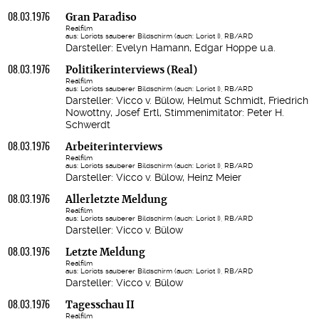
08.03.1976
Gran Paradiso
Realfilm
aus: Loriots sauberer Bildschirm (auch: Loriot I), RB/ARD
Darsteller: Evelyn Hamann, Edgar Hoppe u.a.
08.03.1976
Politikerinterviews (Real)
Realfilm
aus: Loriots sauberer Bildschirm (auch: Loriot I), RB/ARD
Darsteller: Vicco v. Bülow, Helmut Schmidt, Friedrich
Nowottny, Josef Ertl, Stimmenimitator: Peter H.
Schwerdt
08.03.1976
Arbeiterinterviews
Realfilm
aus: Loriots sauberer Bildschirm (auch: Loriot I), RB/ARD
Darsteller: Vicco v. Bülow, Heinz Meier
08.03.1976
Allerletzte Meldung
Realfilm
aus: Loriots sauberer Bildschirm (auch: Loriot I), RB/ARD
Darsteller: Vicco v. Bülow
08.03.1976
Letzte Meldung
Realfilm
aus: Loriots sauberer Bildschirm (auch: Loriot I), RB/ARD
Darsteller: Vicco v. Bülow
08.03.1976
Tagesschau II
Realfilm