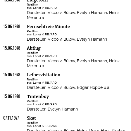
15.06.1978
Flugessen
Realfilm
aus: Loriot V, RB/ARD
Darsteller: Vicco v. Bülow, Evelyn Hamann, Heinz
Meier u.a.
15.06.1978
Fernsehfreie Minute
Realfilm
aus: Loriot V, RB/ARD
Darsteller: Vicco v. Bülow, Evelyn Hamann
15.06.1978
Abflug
Realfilm
aus: Loriot V, RB/ARD
Darsteller: Vicco v. Bülow, Evelyn Hamann, Heinz
Meier u.a.
15.06.1978
Leibesvisitation
Realfilm
aus: Loriot V, RB/ARD
Darsteller: Vicco v. Bülow, Edgar Hoppe u.a.
15.06.1978
Tintenboy
Realfilm
aus: Loriot V, RB/ARD
Darsteller: Evelyn Hamann
07.11.1977
Skat
Realfilm
aus: Loriot IV, RB/ARD
Darsteller: Vicco v. Bülow, Heinz Meier, Hans Kircher