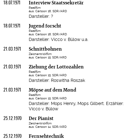
18.07.1971
Interview Staatssekretär
Realfilm
aus: Cartoon 16, SDR/ARD
Darsteller: ?
18.07.1971
Jugend forscht
Realfilm
aus: Cartoon 16, SDR/ARD
Darsteller: Vicco v. Bülow u.a.
21.03.1971
Schnittbohnen
Zeichentrickfilm
aus: Cartoon 15, SDR/ARD
21.03.1971
Ziehung der Lottozahlen
Realfilm
aus: Cartoon 15, SDR/ARD
Darsteller: Roswitha Roszak
21.03.1971
Möpse auf dem Mond
Realfilm
aus: Cartoon 15, SDR/ARD
Darsteller: Mops Henry, Mops Gilbert. Erzähler:
Vicco v. Bülow
25.12.1970
Der Pianist
Zeichentrickfilm
aus: Cartoon 14, SDR/ARD
25.12.1970
Fernsehtechnik