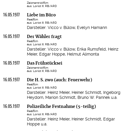
Zeichentrickfilm
aus: Loriot III, RB/ARD
16.05.1977
Liebe im Büro
Realfilm
aus: Loriot III, RB/ARD
Darsteller: Vicco v. Bülow, Evelyn Hamann
16.05.1977
Der Wähler fragt
Realfilm
aus: Loriot III, RB/ARD
Darsteller: Vicco v. Bülow, Erika Rumsfeld, Heinz
Meier, Edgar Hoppe, Helmut Alimonta
16.05.1977
Das Frühstücksei
Zeichentrickfilm
aus: Loriot III, RB/ARD
16.05.1977
Die H. S. zwo (auch: Feuerwehr)
Realfilm
aus: Loriot III, RB/ARD
Darsteller: Heinz Meier, Heiner Schmidt, Ingeborg
Heydorn, Marion Schmidt, Bruno W. Pannek u.a.
16.05.1977
Polizeiliche Festnahme (5-teilig)
Realfilm
aus: Loriot III, RB/ARD
Darsteller: Heinz Meier, Heiner Schmidt, Edgar
Hoppe u.a.