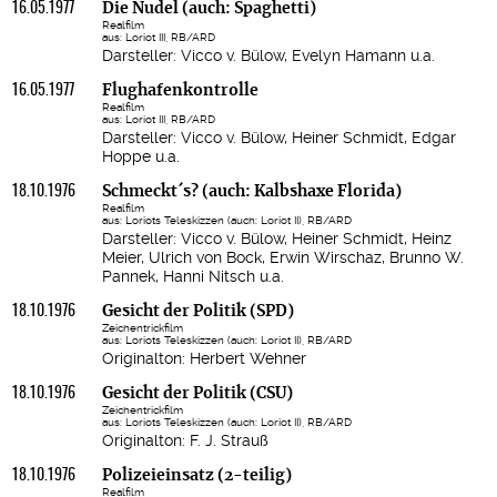
16.05.1977
Die Nudel (auch: Spaghetti)
Realfilm
aus: Loriot III, RB/ARD
Darsteller: Vicco v. Bülow, Evelyn Hamann u.a.
16.05.1977
Flughafenkontrolle
Realfilm
aus: Loriot III, RB/ARD
Darsteller: Vicco v. Bülow, Heiner Schmidt, Edgar
Hoppe u.a.
18.10.1976
Schmeckt´s? (auch: Kalbshaxe Florida)
Realfilm
aus: Loriots Teleskizzen (auch: Loriot II), RB/ARD
Darsteller: Vicco v. Bülow, Heiner Schmidt, Heinz
Meier, Ulrich von Bock, Erwin Wirschaz, Brunno W.
Pannek, Hanni Nitsch u.a.
18.10.1976
Gesicht der Politik (SPD)
Zeichentrickfilm
aus: Loriots Teleskizzen (auch: Loriot II), RB/ARD
Originalton: Herbert Wehner
18.10.1976
Gesicht der Politik (CSU)
Zeichentrickfilm
aus: Loriots Teleskizzen (auch: Loriot II), RB/ARD
Originalton: F. J. Strauß
18.10.1976
Polizeieinsatz (2-teilig)
Realfilm