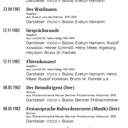
Darsteller: Vicco v. Bülow, Evelyn Hamann
23.04.1987
Der Waidmann
Realfilm
aus: Evelyn und die Männer, ZDF/ZDF
Darsteller: Vicco v. Bülow, Evelyn Hamann
12.11.1983
Gesprächsrunde
Realfilm
aus: Loriots 60. Geburtstag, RB/ARD
Darsteller: Vicco v. Bülow, Evelyn Hamann, Rudolf
Kowalski, Heiner Schmidt, Heinz Meier, Ingeborg
Heydorn, Bruno W. Pannek
12.11.1983
Flötenkonzert
Realfilm
aus: Loriots 60. Geburtstag, RB/ARD
Darsteller: Vicco v. Bülow, Evelyn Hamann, Heinz
Meier, Rudolf Kowalski, Bruno W. Pannek u.a.
08.05.1982
Der Heimdirigent (live)
Bühne
aus: Philharmonische Revue, Berliner Philharmonie; Mitschnitt:: SFB
Darsteller: Vicco v. Bülow, Berliner Philharmoniker
08.05.1982
Festansprache Kulturdezernent (Musik) (live)
Bühne
aus: Philharmonische Revue, Berliner Philharmonie; Mitschnitt:: SFB
Darsteller: Vicco v. Bülow