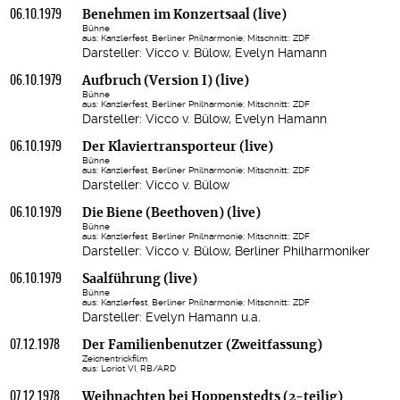
06.10.1979
Benehmen im Konzertsaal (live)
Bühne
aus: Kanzlerfest, Berliner Philharmonie; Mitschnitt:: ZDF
Darsteller: Vicco v. Bülow, Evelyn Hamann
06.10.1979
Aufbruch (Version I) (live)
Bühne
aus: Kanzlerfest, Berliner Philharmonie; Mitschnitt:: ZDF
Darsteller: Vicco v. Bülow, Evelyn Hamann
06.10.1979
Der Klaviertransporteur (live)
Bühne
aus: Kanzlerfest, Berliner Philharmonie; Mitschnitt:: ZDF
Darsteller: Vicco v. Bülow
06.10.1979
Die Biene (Beethoven) (live)
Bühne
aus: Kanzlerfest, Berliner Philharmonie; Mitschnitt:: ZDF
Darsteller: Vicco v. Bülow, Berliner Philharmoniker
06.10.1979
Saalführung (live)
Bühne
aus: Kanzlerfest, Berliner Philharmonie; Mitschnitt:: ZDF
Darsteller: Evelyn Hamann u.a.
07.12.1978
Der Familienbenutzer (Zweitfassung)
Zeichentrickfilm
aus: Loriot VI, RB/ARD
07.12.1978
Weihnachten bei Hoppenstedts (2-teilig)