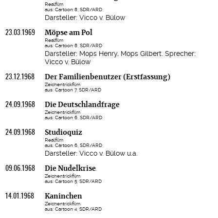
Realfilm
aus: Cartoon 8, SDR/ARD
Darsteller: Vicco v. Bülow
23.03.1969
Möpse am Pol
Realfilm
aus: Cartoon 8, SDR/ARD
Darsteller: Mops Henry, Mops Gilbert. Sprecher:
Vicco v. Bülow
23.12.1968
Der Familienbenutzer (Erstfassung)
Zeichentrickfilm
aus: Cartoon 7, SDR/ARD
24.09.1968
Die Deutschlandfrage
Zeichentrickfilm
aus: Cartoon 6, SDR/ARD
24.09.1968
Studioquiz
Realfilm
aus: Cartoon 6, SDR/ARD
Darsteller: Vicco v. Bülow u.a.
09.06.1968
Die Nudelkrise
Zeichentrickfilm
aus: Cartoon 5, SDR/ARD
14.01.1968
Kaninchen
Zeichentrickfilm
aus: Cartoon 4, SDR/ARD