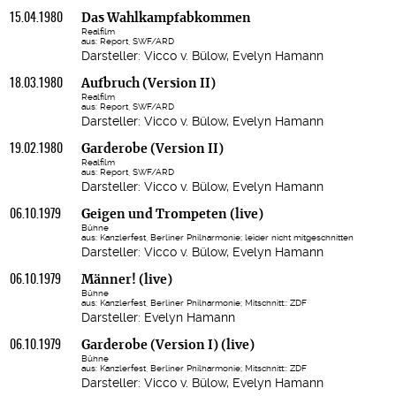
15.04.1980
Das Wahlkampfabkommen
Realfilm
aus: Report, SWF/ARD
Darsteller: Vicco v. Bülow, Evelyn Hamann
18.03.1980
Aufbruch (Version II)
Realfilm
aus: Report, SWF/ARD
Darsteller: Vicco v. Bülow, Evelyn Hamann
19.02.1980
Garderobe (Version II)
Realfilm
aus: Report, SWF/ARD
Darsteller: Vicco v. Bülow, Evelyn Hamann
06.10.1979
Geigen und Trompeten (live)
Bühne
aus: Kanzlerfest, Berliner Philharmonie; leider nicht mitgeschnitten
Darsteller: Vicco v. Bülow, Evelyn Hamann
06.10.1979
Männer! (live)
Bühne
aus: Kanzlerfest, Berliner Philharmonie; Mitschnitt:: ZDF
Darsteller: Evelyn Hamann
06.10.1979
Garderobe (Version I) (live)
Bühne
aus: Kanzlerfest, Berliner Philharmonie; Mitschnitt:: ZDF
Darsteller: Vicco v. Bülow, Evelyn Hamann