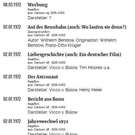
08.03.1972
Werbung
Realfilm
aus: Cartoon 19, SDR/ARD
Darsteller: ?
02.01.1972
Auf der Rennbahn (auch: Wo laufen sie denn?)
Zeichentrickfilm
aus: Cartoon 18 , SDR/ARD
Autor: Wilhelm Bendow, Originalton: Wilhelm
Bendow, Franz-Otto Krüger
02.01.1972
Liebesgeschichte (auch: Ein deutscher Film)
Realfilm
aus: Cartoon 18 , SDR/ARD
Darsteller: Vicco v. Bülow, Tim Moores u.a.
02.01.1972
Der Astronaut
Realfilm
aus: Cartoon 18 , SDR/ARD
Darsteller: Vicco v. Bülow, Heinz Meier
02.01.1972
Bericht aus Bonn
Realfilm
aus: Cartoon 18 , SDR/ARD
Darsteller: Vicco v. Bülow
02.01.1972
Jahreswechsel 1972
Realfilm
aus: Cartoon 18 , SDR/ARD
Darsteller: Vicco v. Bülow