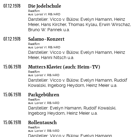
07.12.1978
Die Jodelschule
Realfilm
aus: Loriot VI, RB/ARD
Darsteller: Vicco v. Bülow, Evelyn Hamann, Heinz
Meier, Hans Kircher, Thomas Kylau, Erwin Wirschaz,
Bruno W. Pannek u.a.
07.12.1978
Salamo-Konzert
Realfilm
aus: Loriot VI, RB/ARD
Darsteller: Vicco v. Bülow, Evelyn Hamann, Heinz
Meier, Hanni Nitsch u.a.
15.06.1978
Mutters Klavier (auch: Heim-TV)
Realfilm
aus: Loriot V, RB/ARD
Darsteller: Vicco v. Bülow, Evelyn Hamann, Rudolf
Kowalski, Ingeborg Heydorn, Heinz Meier u.a.
15.06.1978
Parkgebühren
Realfilm
aus: Loriot V, RB/ARD
Darsteller: Evelyn Hamann, Rudolf Kowalski,
Ingeborg Heydorn, Heinz Meier u.a.
15.06.1978
Rollentausch
Realfilm
aus: Loriot V, RB/ARD
Darsteller: Vicco v. Bülow, Evelyn Hamann