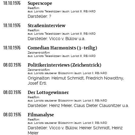
18.10.1976
Superscope
Realfilm
aus: Loriots Teleskizzen (auch: Loriot II), RB/ARD
Darsteller: ?
18.10.1976
Straßeninterview
Realfilm
aus: Loriots Teleskizzen (auch: Loriot II), RB/ARD
Darsteller: Vicco v. Bülow u.a.
18.10.1976
Comedian Harmonists (3-teilig)
Zeichentrickfilm
aus: Loriots Teleskizzen (auch: Loriot II), RB/ARD
08.03.1976
Politikerinterviews (Zeichentrick)
Zeichentrickfilm
aus: Loriots sauberer Bildschirm (auch: Loriot I), RB/ARD
Originalton: Helmut Schmidt, Friedrich Nowottny,
Josef Ertl
08.03.1976
Der Lottogewinner
Realfilm
aus: Loriots sauberer Bildschirm (auch: Loriot I), RB/ARD
Darsteller: Heinz Meier, Claus Dieter Clausnitzer u.a.
08.03.1976
Filmanalyse
Realfilm
aus: Loriots sauberer Bildschirm (auch: Loriot I), RB/ARD
Darsteller: Vicco v. Bülow, Heiner Schmidt, Heinz
Meier