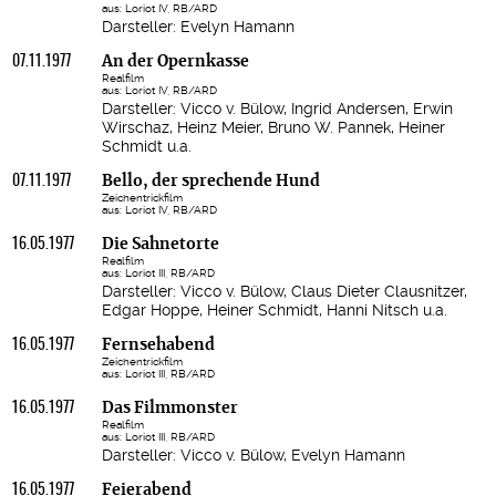
aus: Loriot IV, RB/ARD
Darsteller: Evelyn Hamann
07.11.1977
An der Opernkasse
Realfilm
aus: Loriot IV, RB/ARD
Darsteller: Vicco v. Bülow, Ingrid Andersen, Erwin
Wirschaz, Heinz Meier, Bruno W. Pannek, Heiner
Schmidt u.a.
07.11.1977
Bello, der sprechende Hund
Zeichentrickfilm
aus: Loriot IV, RB/ARD
16.05.1977
Die Sahnetorte
Realfilm
aus: Loriot III, RB/ARD
Darsteller: Vicco v. Bülow, Claus Dieter Clausnitzer,
Edgar Hoppe, Heiner Schmidt, Hanni Nitsch u.a.
16.05.1977
Fernsehabend
Zeichentrickfilm
aus: Loriot III, RB/ARD
16.05.1977
Das Filmmonster
Realfilm
aus: Loriot III, RB/ARD
Darsteller: Vicco v. Bülow, Evelyn Hamann
16.05.1977
Feierabend