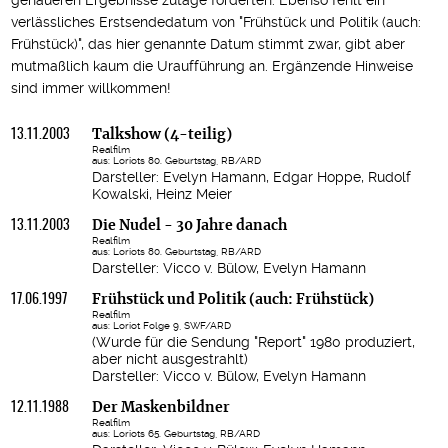
genaueren Ergebnisse zutage förderten. Ebenso fehlt ein
verlässliches Erstsendedatum von "Frühstück und Politik (auch:
Frühstück)", das hier genannte Datum stimmt zwar, gibt aber
mutmaßlich kaum die Uraufführung an. Ergänzende Hinweise
sind immer willkommen!
13.11.2003
Talkshow (4-teilig)
Realfilm
aus: Loriots 80. Geburtstag, RB/ARD
Darsteller: Evelyn Hamann, Edgar Hoppe, Rudolf
Kowalski, Heinz Meier
13.11.2003
Die Nudel - 30 Jahre danach
Realfilm
aus: Loriots 80. Geburtstag, RB/ARD
Darsteller: Vicco v. Bülow, Evelyn Hamann
17.06.1997
Frühstück und Politik (auch: Frühstück)
Realfilm
aus: Loriot Folge 9, SWF/ARD
(Wurde für die Sendung "Report" 1980 produziert,
aber nicht ausgestrahlt)
Darsteller: Vicco v. Bülow, Evelyn Hamann
12.11.1988
Der Maskenbildner
Realfilm
aus: Loriots 65. Geburtstag, RB/ARD