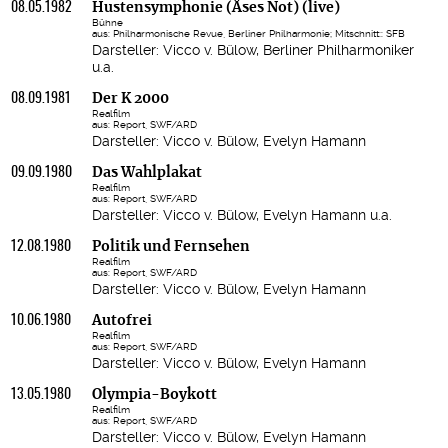
08.05.1982
Hustensymphonie (Åses Not) (live)
Bühne
aus: Philharmonische Revue, Berliner Philharmonie; Mitschnitt:: SFB
Darsteller: Vicco v. Bülow, Berliner Philharmoniker
u.a.
08.09.1981
Der K 2000
Realfilm
aus: Report, SWF/ARD
Darsteller: Vicco v. Bülow, Evelyn Hamann
09.09.1980
Das Wahlplakat
Realfilm
aus: Report, SWF/ARD
Darsteller: Vicco v. Bülow, Evelyn Hamann u.a.
12.08.1980
Politik und Fernsehen
Realfilm
aus: Report, SWF/ARD
Darsteller: Vicco v. Bülow, Evelyn Hamann
10.06.1980
Autofrei
Realfilm
aus: Report, SWF/ARD
Darsteller: Vicco v. Bülow, Evelyn Hamann
13.05.1980
Olympia-Boykott
Realfilm
aus: Report, SWF/ARD
Darsteller: Vicco v. Bülow, Evelyn Hamann