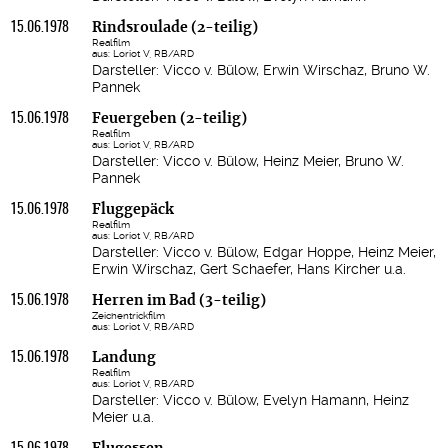
15.06.1978
Rindsroulade (2-teilig)
Realfilm
aus: Loriot V, RB/ARD
Darsteller: Vicco v. Bülow, Erwin Wirschaz, Bruno W.
Pannek
15.06.1978
Feuergeben (2-teilig)
Realfilm
aus: Loriot V, RB/ARD
Darsteller: Vicco v. Bülow, Heinz Meier, Bruno W.
Pannek
15.06.1978
Fluggepäck
Realfilm
aus: Loriot V, RB/ARD
Darsteller: Vicco v. Bülow, Edgar Hoppe, Heinz Meier,
Erwin Wirschaz, Gert Schaefer, Hans Kircher u.a.
15.06.1978
Herren im Bad (3-teilig)
Zeichentrickfilm
aus: Loriot V, RB/ARD
15.06.1978
Landung
Realfilm
aus: Loriot V, RB/ARD
Darsteller: Vicco v. Bülow, Evelyn Hamann, Heinz
Meier u.a.