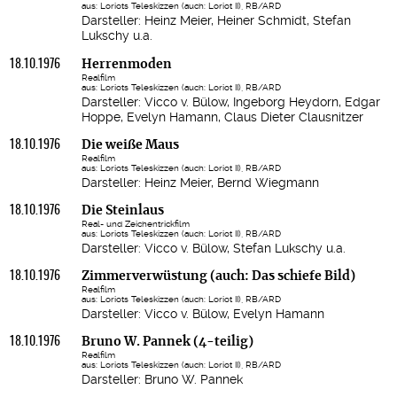
aus: Loriots Teleskizzen (auch: Loriot II), RB/ARD
Darsteller: Heinz Meier, Heiner Schmidt, Stefan
Lukschy u.a.
18.10.1976
Herrenmoden
Realfilm
aus: Loriots Teleskizzen (auch: Loriot II), RB/ARD
Darsteller: Vicco v. Bülow, Ingeborg Heydorn, Edgar
Hoppe, Evelyn Hamann, Claus Dieter Clausnitzer
18.10.1976
Die weiße Maus
Realfilm
aus: Loriots Teleskizzen (auch: Loriot II), RB/ARD
Darsteller: Heinz Meier, Bernd Wiegmann
18.10.1976
Die Steinlaus
Real- und Zeichentrickfilm
aus: Loriots Teleskizzen (auch: Loriot II), RB/ARD
Darsteller: Vicco v. Bülow, Stefan Lukschy u.a.
18.10.1976
Zimmerverwüstung (auch: Das schiefe Bild)
Realfilm
aus: Loriots Teleskizzen (auch: Loriot II), RB/ARD
Darsteller: Vicco v. Bülow, Evelyn Hamann
18.10.1976
Bruno W. Pannek (4-teilig)
Realfilm
aus: Loriots Teleskizzen (auch: Loriot II), RB/ARD
Darsteller: Bruno W. Pannek