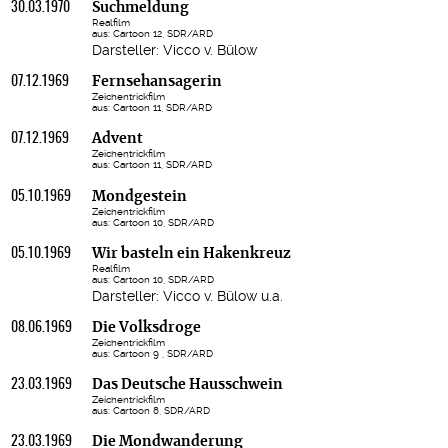
30.03.1970
Suchmeldung
Realfilm
aus: Cartoon 12, SDR/ARD
Darsteller: Vicco v. Bülow
07.12.1969
Fernsehansagerin
Zeichentrickfilm
aus: Cartoon 11, SDR/ARD
07.12.1969
Advent
Zeichentrickfilm
aus: Cartoon 11, SDR/ARD
05.10.1969
Mondgestein
Zeichentrickfilm
aus: Cartoon 10, SDR/ARD
05.10.1969
Wir basteln ein Hakenkreuz
Realfilm
aus: Cartoon 10, SDR/ARD
Darsteller: Vicco v. Bülow u.a.
08.06.1969
Die Volksdroge
Zeichentrickfilm
aus: Cartoon 9 , SDR/ARD
23.03.1969
Das Deutsche Hausschwein
Zeichentrickfilm
aus: Cartoon 8, SDR/ARD
23.03.1969
Die Mondwanderung