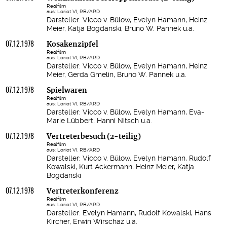
Realfilm
aus: Loriot VI, RB/ARD
Darsteller: Vicco v. Bülow, Evelyn Hamann, Heinz
Meier, Katja Bogdanski, Bruno W. Pannek u.a.
07.12.1978
Kosakenzipfel
Realfilm
aus: Loriot VI, RB/ARD
Darsteller: Vicco v. Bülow, Evelyn Hamann, Heinz
Meier, Gerda Gmelin, Bruno W. Pannek u.a.
07.12.1978
Spielwaren
Realfilm
aus: Loriot VI, RB/ARD
Darsteller: Vicco v. Bülow, Evelyn Hamann, Eva-
Marie Lübbert, Hanni Nitsch u.a.
07.12.1978
Vertreterbesuch (2-teilig)
Realfilm
aus: Loriot VI, RB/ARD
Darsteller: Vicco v. Bülow, Evelyn Hamann, Rudolf
Kowalski, Kurt Ackermann, Heinz Meier, Katja
Bogdanski
07.12.1978
Vertreterkonferenz
Realfilm
aus: Loriot VI, RB/ARD
Darsteller: Evelyn Hamann, Rudolf Kowalski, Hans
Kircher, Erwin Wirschaz u.a.