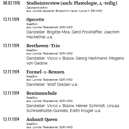
08.03.1976
Studiointerview (auch: Plastologie, 4-teilig)
Zeichentrickfilm
aus: Loriots sauberer Bildschirm (auch: Loriot I), RB/ARD
13.11.1974
Operette
Realfilm
aus: Loriots Telecabinet, SDR/ARD
Darsteller: Brigitte Mira, Gerd Frickhöffer, Joachim
Hackethal u.a.
13.11.1974
Beethoven-Trio
Realfilm
aus: Loriots Telecabinet, SDR/ARD
Darsteller: Vicco v. Bülow, Georg Hartmann, Mogens
von Gadow
13.11.1974
Formel-1-Rennen
Realfilm
aus: Loriots Telecabinet, SDR/ARD
Darsteller: Wolf Goldan u.a.
13.11.1974
Benimmschule
Realfilm
aus: Loriots Telecabinet, SDR/ARD
Darsteller: Vicco v. Bülow, Heiner Schmidt, Ursula
Schindehütte-Gündell, Edith Krüger u.a.
13.11.1974
Ankunft Queen
Realfilm
aus: Loriots Telecabinet, SDR/ARD