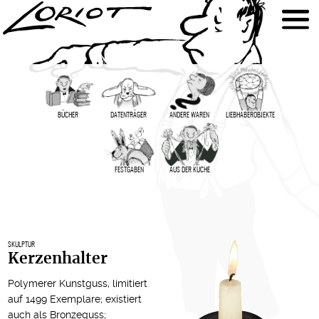
BÜCHER
DATENTRÄGER
ANDERE WAREN
LIEBHABER­OBJEKTE
FESTGABEN
AUS DER KÜCHE
SKULPTUR
Kerzenhalter
Polymerer Kunstguss, limitiert
auf 1499 Exemplare; existiert
auch als
Bronzeguss
;