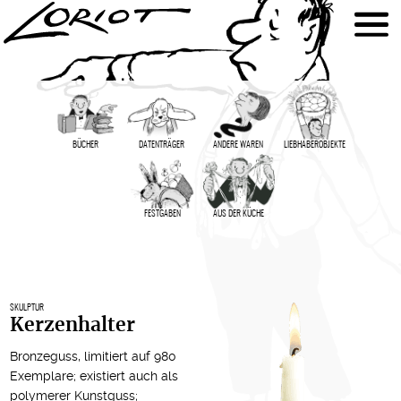
BÜCHER
DATENTRÄGER
ANDERE WAREN
LIEBHABER­OBJEKTE
FESTGABEN
AUS DER KÜCHE
SKULPTUR
Kerzenhalter
Bronzeguss, limitiert auf 980
Exemplare; existiert auch als
polymerer Kunstguss
;