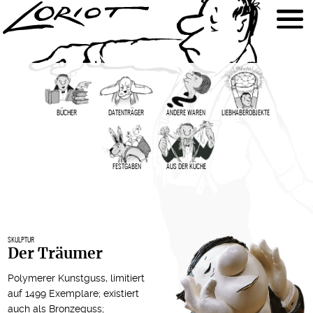
BÜCHER
DATENTRÄGER
ANDERE WAREN
LIEBHABER­OBJEKTE
FESTGABEN
AUS DER KÜCHE
SKULPTUR
Der Träumer
Polymerer Kunstguss, limitiert
auf 1499 Exemplare; existiert
auch als
Bronzeguss
;