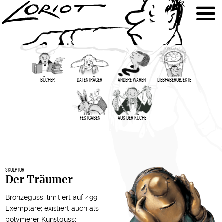
BÜCHER
DATENTRÄGER
ANDERE WAREN
LIEBHABER­OBJEKTE
FESTGABEN
AUS DER KÜCHE
SKULPTUR
Der Träumer
Bronzeguss, limitiert auf 499
Exemplare; existiert auch als
polymerer Kunstguss
;