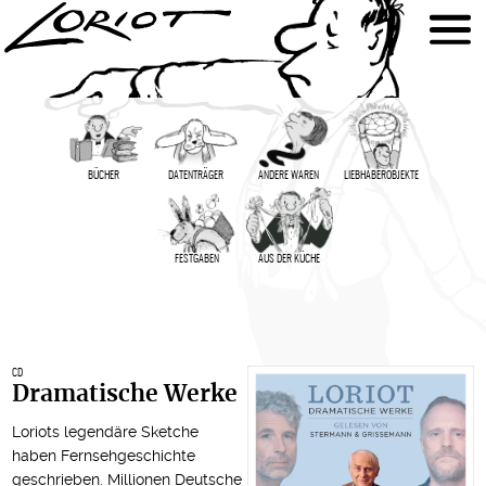
BÜCHER
DATENTRÄGER
ANDERE WAREN
LIEBHABER­OBJEKTE
FESTGABEN
AUS DER KÜCHE
CD
Dramatische Werke
Loriots legendäre Sketche
haben Fernsehgeschichte
geschrieben. Millionen Deutsche