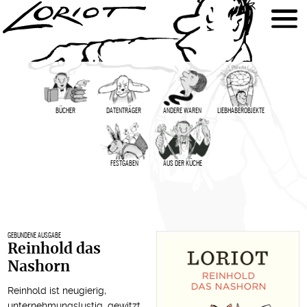
BÜCHER
DATENTRÄGER
ANDERE WAREN
LIEBHABER­OBJEKTE
FESTGABEN
AUS DER KÜCHE
GEBUNDENE AUSGABE
Reinhold das
Nashorn
Reinhold ist neugierig,
unternehmungslustig, gewitzt